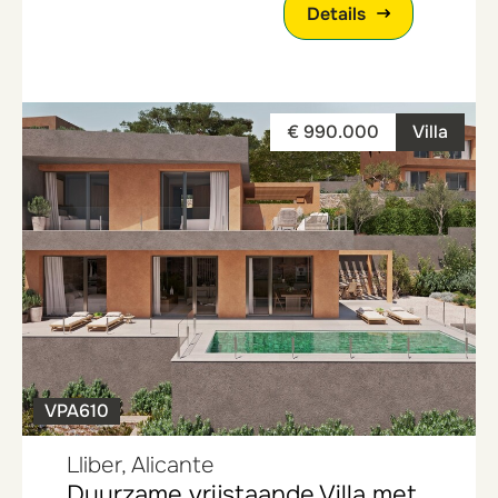
Details
€ 990.000
Villa
VPA610
Lliber, Alicante
Duurzame vrijstaande Villa met