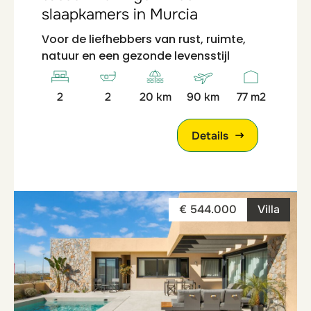
slaapkamers in Murcia
Voor de liefhebbers van rust, ruimte,
natuur en een gezonde levensstijl
2
2
20 km
90 km
77 m2
Details
€ 544.000
Villa