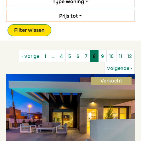
Type woning
Prijs tot
Filter wissen
‹ Vorige
1
…
4
5
6
7
8
9
10
11
12
Volgende ›
Verkocht