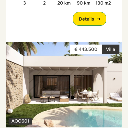
3
2
20 km
90 km
130 m2
Details
€ 443.500
Villa
AOO601