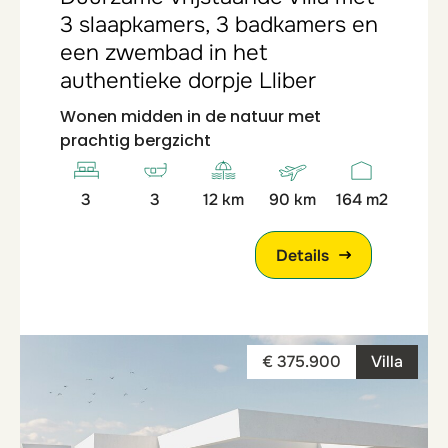
3 slaapkamers, 3 badkamers en
een zwembad in het
authentieke dorpje Lliber
Wonen midden in de natuur met
prachtig bergzicht
3
3
12 km
90 km
164 m2
Details
€ 375.900
Villa