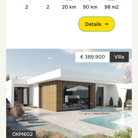
2
2
20 km
90 km
98 m2
Details
€ 389.900
Villa
OKM602