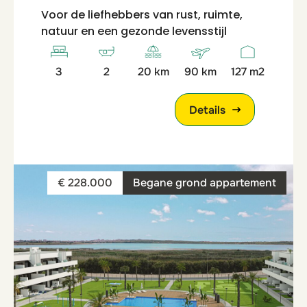
Voor de liefhebbers van rust, ruimte,
natuur en een gezonde levensstijl
3
2
20 km
90 km
127 m2
Details
€ 228.000
Begane grond appartement