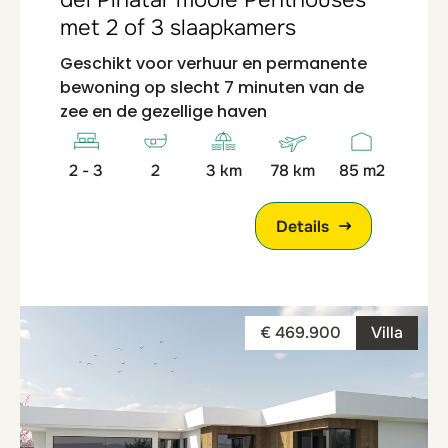
del Pinatar mooie Penthouses
met 2 of 3 slaapkamers
Geschikt voor verhuur en permanente
bewoning op slecht 7 minuten van de
zee en de gezellige haven
2 - 3
2
3 km
78 km
85 m2
Details
€ 469.900
Villa