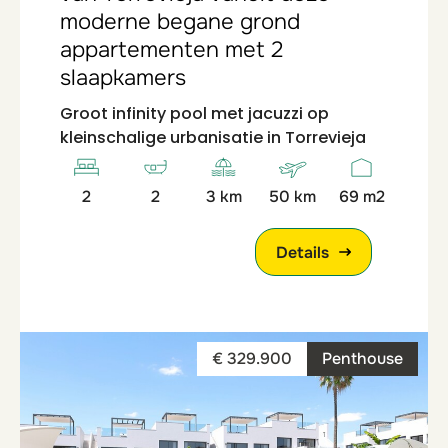
moderne begane grond
appartementen met 2
slaapkamers
Groot infinity pool met jacuzzi op
kleinschalige urbanisatie in Torrevieja
2
2
3 km
50 km
69 m2
Details
€ 329.900
Penthouse