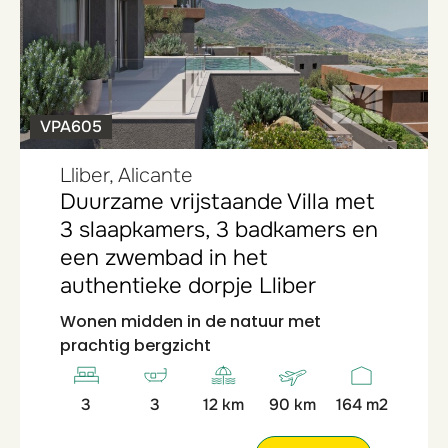
VPA605
Lliber, Alicante
Duurzame vrijstaande Villa met
3 slaapkamers, 3 badkamers en
een zwembad in het
authentieke dorpje Lliber
Wonen midden in de natuur met
prachtig bergzicht
3
3
12 km
90 km
164 m2