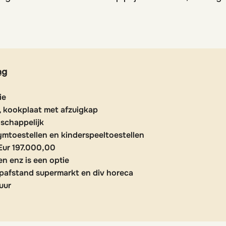
ng
ie
 kookplaat met afzuigkap
chappelijk
ymtoestellen en kinderspeeltoestellen
 Eur 197.000,00
en enz is een optie
oopafstand supermarkt en div horeca
uur