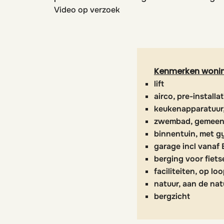
Video op verzoek
Kenmerken woni
lift
airco, pre-installat
keukenapparatuur,
zwembad, gemeens
binnentuin, met g
garage incl vanaf
berging voor fiets
faciliteiten, op l
natuur, aan de nat
bergzicht