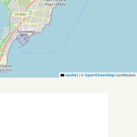
|
©
contributors
Leaflet
OpenStreetMap