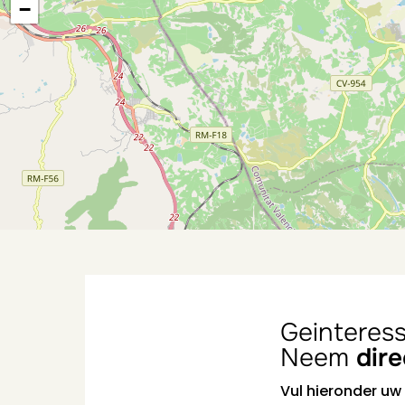
−
Geinteres
Neem
dir
Vul hieronder uw