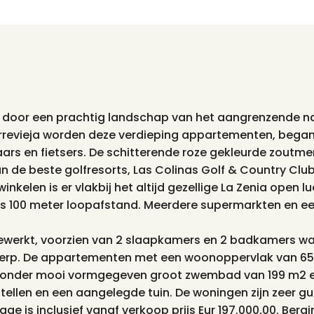
n door een prachtig landschap van het aangrenzende na
Torrevieja worden deze verdieping appartementen, beg
rs en fietsers. De schitterende roze gekleurde zoutmer
 de beste golfresorts, Las Colinas Golf & Country Club
 winkelen is er vlakbij het altijd gezellige La Zenia ope
ts 100 meter loopafstand. Meerdere supermarkten en een
gewerkt, voorzien van 2 slaapkamers en 2 badkamers wa
rp. De appartementen met een woonoppervlak van 65 
jzonder mooi vormgegeven groot zwembad van 199 m2 e
stellen en een aangelegde tuin. De woningen zijn zeer gu
 is inclusief vanaf verkoop prijs Eur 197.000,00. Bergin