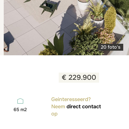
20 foto's
€ 229.900
Geinteresseerd?
Neem
direct contact
65 m2
op