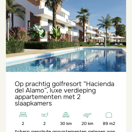
Op prachtig golfresort “Hacienda
del Alamo”, luxe verdieping
appartementen met 2
slaapkamers
2
2
30 km
20 km
89 m2
Scherp geprijsde appartementen gelegen aan