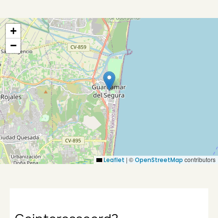
+
−
|
©
contributors
Leaflet
OpenStreetMap