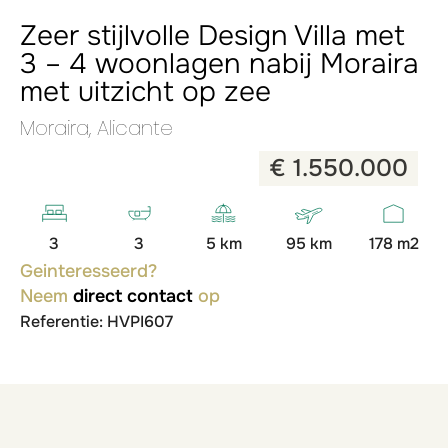
Zeer stijlvolle Design Villa met
3 – 4 woonlagen nabij Moraira
met uitzicht op zee
Moraira, Alicante
€ 1.550.000
3
3
5 km
95 km
178 m2
Geinteresseerd?
Neem
direct contact
op
Referentie: HVPI607