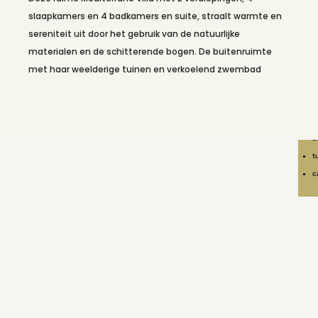
b
slaapkamers en 4 badkamers en suite, straalt warmte en
s
sereniteit uit door het gebruik van de natuurlijke
c
materialen en de schitterende bogen. De buitenruimte
a
met haar weelderige tuinen en verkoelend zwembad
k
r
z
a
t
c