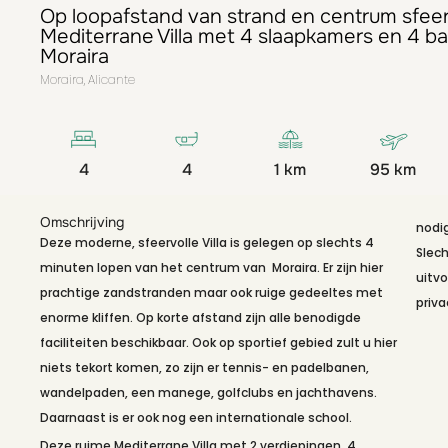
Op loopafstand van strand en centrum sfeer
Mediterrane Villa met 4 slaapkamers en 4 b
Moraira
Moraira, Alicante
4
4
1 km
95 km
Omschrijving
nodi
Deze moderne, sfeervolle Villa is gelegen op slechts 4
Slech
minuten lopen van het centrum van Moraira. Er zijn hier
uitvo
prachtige zandstranden maar ook ruige gedeeltes met
priva
enorme kliffen. Op korte afstand zijn alle benodigde
faciliteiten beschikbaar. Ook op sportief gebied zult u hier
niets tekort komen, zo zijn er tennis- en padelbanen,
wandelpaden, een manege, golfclubs en jachthavens.
Daarnaast is er ook nog een internationale school.
K
z
Deze ruime Mediterrane Villa met 2 verdiepingen, 4