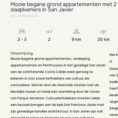
Mooie begane grond appartementen met 2 
slaapkamers in San Javier
San Javier, Murcia
2 - 3
2
9 km
20 km
Omschrijving
Mar 
Mooie begane grond appartementen, verdieping
is.
appartementen en Penthouses in het gezellige San Javier
Deze
aan de schitterende Costa Calida waar genoeg te
van 
beleven is voor zowel liefhebbers van cultuur als
badk
rustzoekers. Slenter door de sfeervolle straten met de
heef
kleurrijke huizen of maak een wandeling door de tuinen
keuk
van Parque Almansa. Cultuurliefhebbers moeten zeker
opgel
een bezoek brengen aan de kerk San Francisco Javier met
K
berg
zijn geweldige barokke architectuur. In San Javier zijn ook
e
terra
geregeld feesten en festivals en er is een cultureel
a