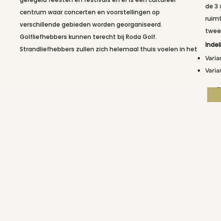
de 3
centrum waar concerten en voorstellingen op
k
ruim
verschillende gebieden worden georganiseerd.
r
twee
Golfliefhebbers kunnen terecht bij Roda Golf.
2
Indel
Strandliefhebbers zullen zich helemaal thuis voelen in het
f
Varia
z
Varia
p
b