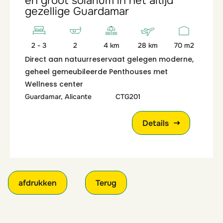
en groot solarium in het altijd
gezellige Guardamar
2 - 3
2
4 km
28 km
70 m2
Direct aan natuurreservaat gelegen moderne,
geheel gemeubileerde Penthouses met
Wellness center
Guardamar, Alicante
CTG201
Details
afdrukken
Terug