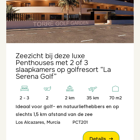
Zeezicht bij deze luxe
Penthouses met 2 of 3
slaapkamers op golfresort “La
Serena Golf”
2 - 3
2
2 km
35 km
70 m2
Ideaal voor golf- en natuurliefhebbers en op
slechts 1,5 km afstand van de zee
Los Alcazares, Murcia
PCT201
Details