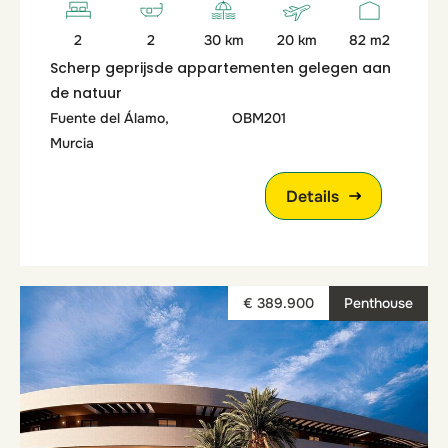
2
2
30 km
20 km
82 m2
Scherp geprijsde appartementen gelegen aan
de natuur
Fuente del Álamo,
OBM201
Murcia
Details
€ 389.900
Penthouse