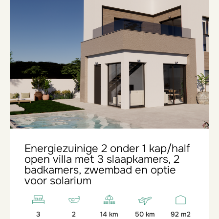
Energiezuinige 2 onder 1 kap/half
open villa met 3 slaapkamers, 2
badkamers, zwembad en optie
voor solarium
3
2
14 km
50 km
92 m2