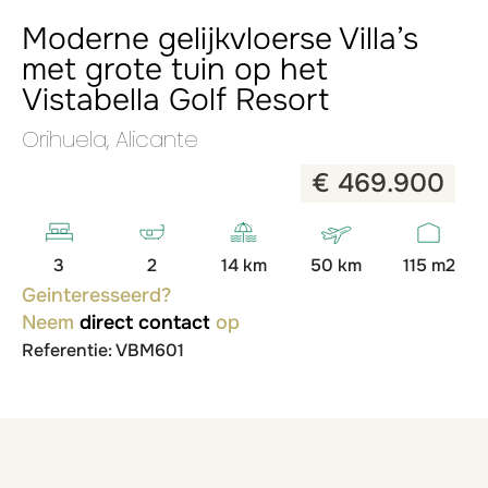
Moderne gelijkvloerse Villa’s
met grote tuin op het
Vistabella Golf Resort
Orihuela, Alicante
€ 469.900
3
2
14 km
50 km
115 m2
Geinteresseerd?
Neem
direct contact
op
Referentie: VBM601