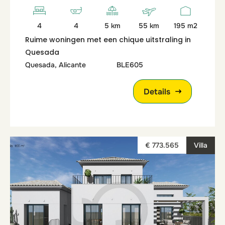
4
4
5 km
55 km
195 m2
Ruime woningen met een chique uitstraling in
Quesada
Quesada, Alicante
BLE605
Details
€ 773.565
Villa