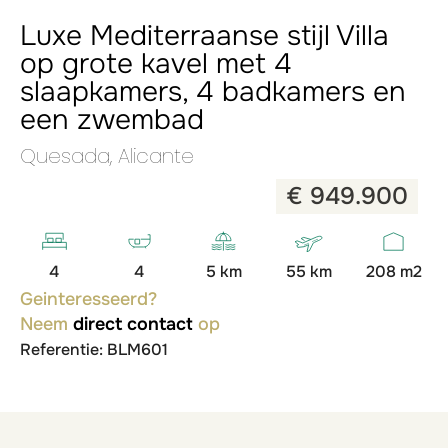
Luxe Mediterraanse stijl Villa
op grote kavel met 4
slaapkamers, 4 badkamers en
een zwembad
Quesada, Alicante
€ 949.900
4
4
5 km
55 km
208 m2
Geinteresseerd?
Neem
direct contact
op
Referentie: BLM601