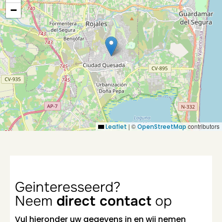
−
|
©
contributors
Leaflet
OpenStreetMap
Geinteresseerd?
Neem
direct contact
op
Vul hieronder uw gegevens in en wij nemen