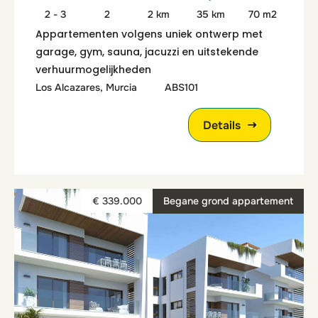
2 - 3
2
2 km
35 km
70 m2
Appartementen volgens uniek ontwerp met
garage, gym, sauna, jacuzzi en uitstekende
verhuurmogelijkheden
Los Alcazares, Murcia
ABS101
Details
€ 339.000
Begane grond appartement