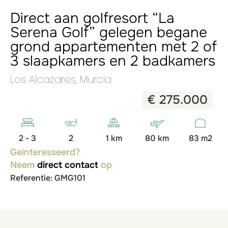
Direct aan golfresort “La
Serena Golf” gelegen begane
grond appartementen met 2 of
3 slaapkamers en 2 badkamers
Los Alcazares, Murcia
€ 275.000
2 - 3
2
1 km
80 km
83 m2
Geinteresseerd?
Neem
direct contact
op
Referentie: GMG101