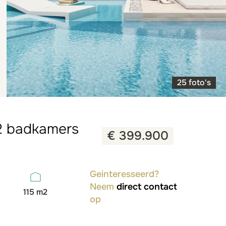
25 foto's
, 2 badkamers
€ 399.900
Geinteresseerd?
Neem
direct contact
115 m2
op