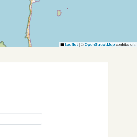
|
©
contributors
Leaflet
OpenStreetMap