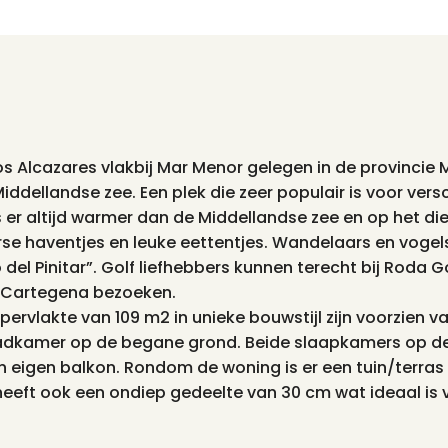
Los Alcazares vlakbij Mar Menor gelegen in de provincie
ddellandse zee. Een plek die zeer populair is voor vers
 er altijd warmer dan de Middellandse zee en op het die
se haventjes en leuke eettentjes. Wandelaars en vogels
el Pinitar”. Golf liefhebbers kunnen terecht bij Roda G
n Cartegena bezoeken.
ervlakte van 109 m2 in unieke bouwstijl zijn voorzien 
kamer op de begane grond. Beide slaapkamers op de 
 eigen balkon. Rondom de woning is er een tuin/terras
eeft ook een ondiep gedeelte van 30 cm wat ideaal is vo