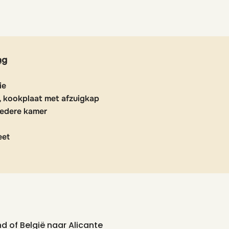
ng
ie
 kookplaat met afzuigkap
iedere kamer
eet
d of België naar Alicante